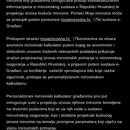
mirovina koji građanima omogućava pristup individualiziranim
informacijama iz mirovinskog sustava u Republici Hrvatskoj te
projekciju iznosa buduće mirovine. Portalu Moja mirovina može
se pristupiti putem poveznice
mojamirovina.hr
te sustava e-
Građani.
Pristupom stranici
mojamirovina.hr
korisnicima se otvara
anonimni mirovinski kalkulator putem kojeg se anonimnim i
slobodnim unosom traženih relevantnih podataka prikazuje
izračun projiciranog iznosa mirovinskih primanja iz mirovinskog
osiguranja u Republici Hrvatskoj, a prijavom putem sustava e-
Građani, uz korištenje važećih vjerodajnica bilo koje razine
sigurnosti, pristupa se personaliziranom mirovinskom
kalkulatoru.
Personalizirani mirovinski kalkulator građanima prvi put
omogućuje uvid u projekciju iznosa njihove mirovine temeljene
na stvarnim podacima koji se za njih vode u sustavu
mirovinskog osiguranja, kao i dodatne projekcije budućeg
iznosa mirovine na temelju promjene parametara koji utječu na
visinu mirovinskih primanja.