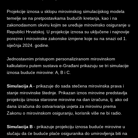
Projekcije iznosa u sklopu mirovinskog simulacijskog modela
temelje se na pretpostavkama budućih kretanja, kao i na
zakonodavnom okviru kojim se uređuje mirovinsko osiguranje u
Republici Hrvatskoj. U projekcije iznosa su uključene i najnovije
porezne i mirovinske zakonske izmjene koje su na snazi od 1.
siječnja 2024. godine.
Jednostavnim pristupom personaliziranom mirovinskom
kalkulatoru putem sustava e-Građani prikazuju se tri simulacije
iznosa buduće mirovine: A, B i C.
Simulacija A
- prikazuje do sada stečena mirovinska prava i
stanje mirovinske štednje. Prikazan iznos mirovine predstavlja
projekciju iznosa starosne mirovine na dan izračuna, tj. ako od
dana izračuna do ostvarivanja uvjeta za mirovinu prema
Zakonu o mirovinskom osiguranju, korisnik više ne bi radio.
Simulacija B
- prikazuje projekciju iznosa buduće mirovine u
slučaju da će buduće plaće osiguranika do umirovljenja biti na