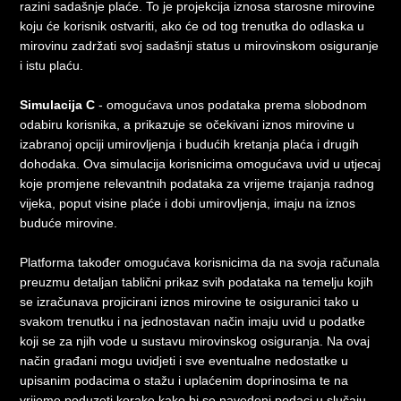
razini sadašnje plaće. To je projekcija iznosa starosne mirovine
koju će korisnik ostvariti, ako će od tog trenutka do odlaska u
mirovinu zadržati svoj sadašnji status u mirovinskom osiguranje
i istu plaću.
Simulacija C
- omogućava unos podataka prema slobodnom
odabiru korisnika, a prikazuje se očekivani iznos mirovine u
izabranoj opciji umirovljenja i budućih kretanja plaća i drugih
dohodaka. Ova simulacija korisnicima omogućava uvid u utjecaj
koje promjene relevantnih podataka za vrijeme trajanja radnog
vijeka, poput visine plaće i dobi umirovljenja, imaju na iznos
buduće mirovine.
Platforma također omogućava korisnicima da na svoja računala
preuzmu detaljan tablični prikaz svih podataka na temelju kojih
se izračunava projicirani iznos mirovine te osiguranici tako u
svakom trenutku i na jednostavan način imaju uvid u podatke
koji se za njih vode u sustavu mirovinskog osiguranja. Na ovaj
način građani mogu uvidjeti i sve eventualne nedostatke u
upisanim podacima o stažu i uplaćenim doprinosima te na
vrijeme poduzeti korake kako bi se navedeni podaci u slučaju