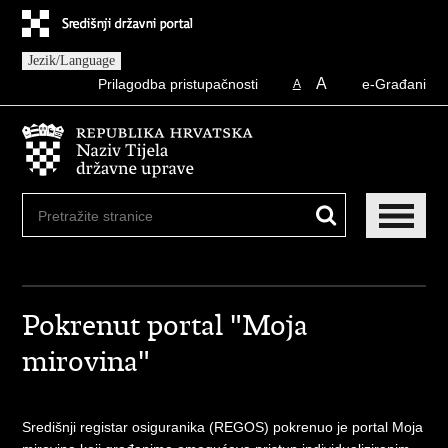
Preskoči
na
glavni
Jezik/Language
sadržaj
A
Prilagodba pristupačnosti
e-Građani
A
Pokrenut portal "Moja
mirovina"
Središnji registar osiguranika (REGOS) pokrenuo je portal Moja