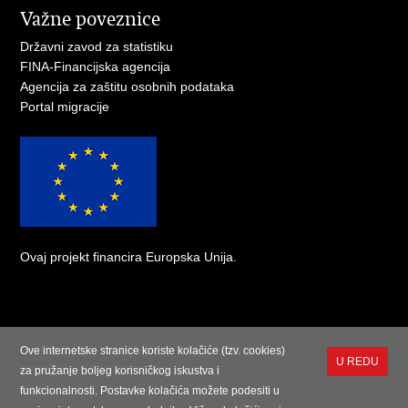
Važne poveznice
Državni zavod za statistiku ​
FINA-Financijska agencija
Agencija za zaštitu osobnih podataka
Portal migracije ​
Ovaj projekt financira Europska Unija.
Ove internetske stranice koriste kolačiće (tzv. cookies)
U REDU
za pružanje boljeg korisničkog iskustva i
funkcionalnosti. Postavke kolačića možete podesiti u