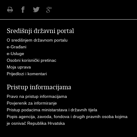
Ispiši
Podijeli
Podijeli
Podijeli
stranicu
na
na
na
Središnji državni portal
Facebooku
Twitteru
Google
+
O središnjem državnom portalu
e-Građani
e-Usluge
Osobni korisnički pretinac
Moja uprava
Prijedlozi i komentari
Pristup informacijama
Pravo na pristup informacijama
Povjerenik za informiranje
Pristup podacima ministarstava i državnih tijela ​
Popis agencija, zavoda, fondova i drugih pravnih osoba kojima
je osnivač Republika Hrvatska ​